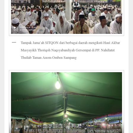
Tampak Jama’ah SITQON dari berbagai daerah mengikuti Haul Akbar
Masyayikh Thoriqoh Naqsyabandiyah Gersempal di PP. Nahdlatut
Thullab Taman Anom Omben Sampang