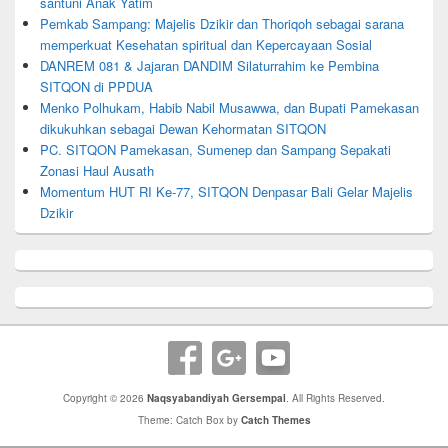
santuni Anak Yatim
Pemkab Sampang: Majelis Dzikir dan Thoriqoh sebagai sarana
memperkuat Kesehatan spiritual dan Kepercayaan Sosial
DANREM 081 & Jajaran DANDIM Silaturrahim ke Pembina
SITQON di PPDUA
Menko Polhukam, Habib Nabil Musawwa, dan Bupati Pamekasan
dikukuhkan sebagai Dewan Kehormatan SITQON
PC. SITQON Pamekasan, Sumenep dan Sampang Sepakati
Zonasi Haul Ausath
Momentum HUT RI Ke-77, SITQON Denpasar Bali Gelar Majelis
Dzikir
Copyright © 2026
Naqsyabandiyah Gersempal
. All Rights Reserved.
Theme: Catch Box by
Catch Themes