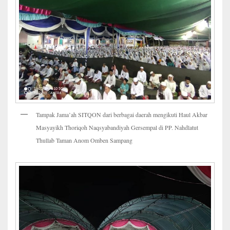
Tampak Jama’ah SITQON dari berbagai daerah mengikuti Haul Akbar
Masyayikh Thoriqoh Naqsyabandiyah Gersempal di PP. Nahdlatut
Thullab Taman Anom Omben Sampang