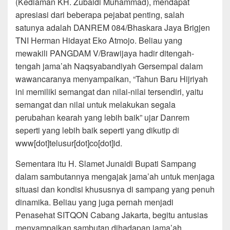
(Kediaman KH. Zubaidi Muhammad), mendapat
apresiasi dari beberapa pejabat penting, salah
satunya adalah DANREM 084/Bhaskara Jaya Brigjen
TNI Herman Hidayat Eko Atmojo. Beliau yang
mewakili PANGDAM V/Brawijaya hadir ditengah-
tengah jama’ah Naqsyabandiyah Gersempal dalam
wawancaranya menyampaikan, “Tahun Baru Hijriyah
ini memiliki semangat dan nilai-nilai tersendiri, yaitu
semangat dan nilai untuk melakukan segala
perubahan kearah yang lebih baik” ujar Danrem
seperti yang lebih baik seperti yang dikutip di
www[dot]telusur[dot]co[dot]id.
Sementara itu H. Slamet Junaidi Bupati Sampang
dalam sambutannya mengajak jama’ah untuk menjaga
situasi dan kondisi khususnya di sampang yang penuh
dinamika. Beliau yang juga pernah menjadi
Penasehat SITQON Cabang Jakarta, begitu antusias
menyampaikan sambutan dihadapan jama’ah