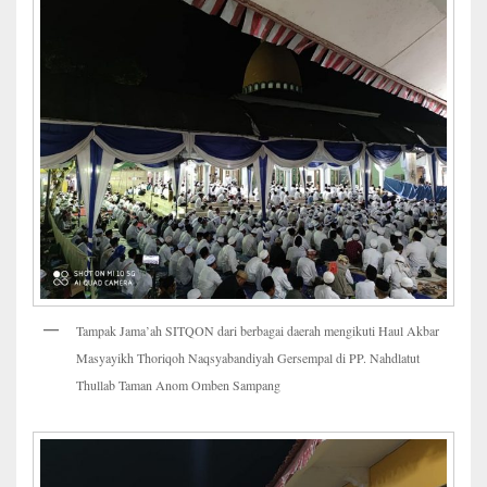
Tampak Jama’ah SITQON dari berbagai daerah mengikuti Haul Akbar
Masyayikh Thoriqoh Naqsyabandiyah Gersempal di PP. Nahdlatut
Thullab Taman Anom Omben Sampang