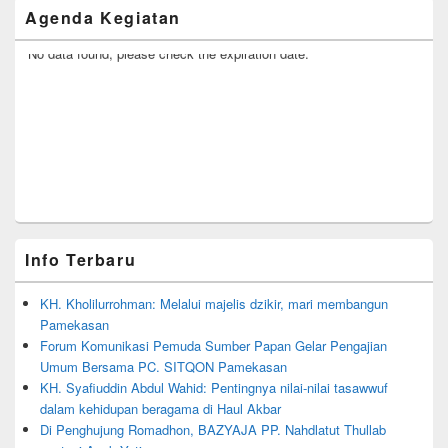
Primary
Agenda Kegiatan
Sidebar
Widget
Area
No data found, please check the expiration date.
Info Terbaru
KH. Kholilurrohman: Melalui majelis dzikir, mari membangun
Pamekasan
Forum Komunikasi Pemuda Sumber Papan Gelar Pengajian
Umum Bersama PC. SITQON Pamekasan
KH. Syafiuddin Abdul Wahid: Pentingnya nilai-nilai tasawwuf
dalam kehidupan beragama di Haul Akbar
Di Penghujung Romadhon, BAZYAJA PP. Nahdlatut Thullab