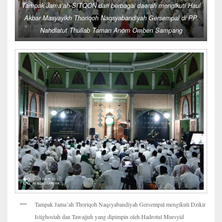
Tampak Jama’ah SITQON dari berbagai daerah mengikuti Haul
Akbar Masyayikh Thoriqoh Naqsyabandiyah Gersempal di PP.
Nahdlatut Thullab Taman Anom Omben Sampang
Tampak Jama’ah Thoriqoh Naqsyabandiyah Gersempal mengikuti Dzikir
Istighostah dan Tawajjuh yang dipimpin oleh Hadrotul Mursyid