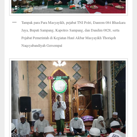
Tampak para Para Masyayikh, pejabat TNI Polri, Danrem 084 Bhaskara
Jaya, Bupati Sampang, Kapolres Sampang, dan Dandim 0828, serta
Pejabat Pemerintah di Kegiatan Haul Akbar Masyayikh Thoriqoh
Naqsyabandiyah Gersempal