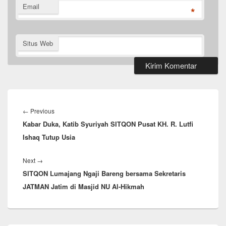
Email
*
Situs Web
Navigasi
pos
Previous
←
Previous
Kabar Duka, Katib Syuriyah SITQON Pusat KH. R. Lutfi
post:
Ishaq Tutup Usia
Next
Next
→
SITQON Lumajang Ngaji Bareng bersama Sekretaris
post:
JATMAN Jatim di Masjid NU Al-Hikmah