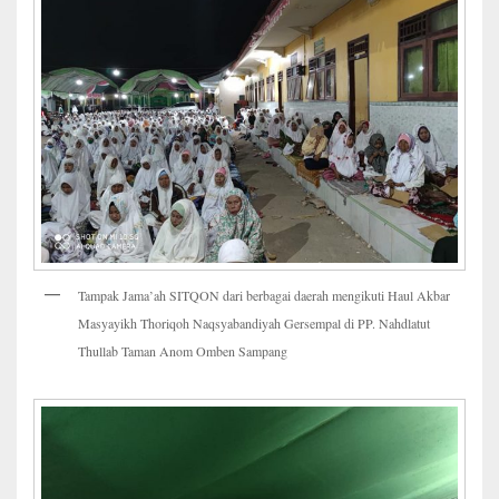
Tampak Jama’ah SITQON dari berbagai daerah mengikuti Haul Akbar
Masyayikh Thoriqoh Naqsyabandiyah Gersempal di PP. Nahdlatut
Thullab Taman Anom Omben Sampang