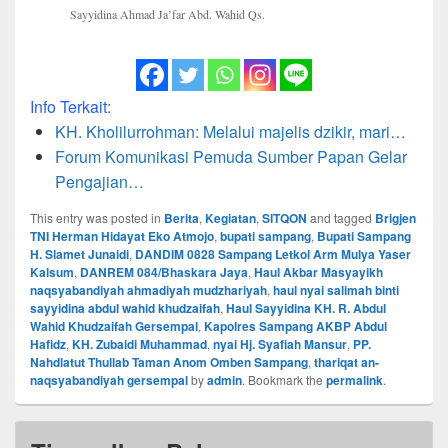
Sayyidina Ahmad Ja’far Abd. Wahid Qs.
Info Terkait:
KH. Kholilurrohman: Melalui majelis dzikir, mari…
Forum Komunikasi Pemuda Sumber Papan Gelar
Pengajian…
This entry was posted in
Berita
,
Kegiatan
,
SITQON
and tagged
Brigjen
TNI Herman Hidayat Eko Atmojo
,
bupati sampang
,
Bupati Sampang
H. Slamet Junaidi
,
DANDIM 0828 Sampang Letkol Arm Mulya Yaser
Kalsum
,
DANREM 084/Bhaskara Jaya
,
Haul Akbar Masyayikh
naqsyabandiyah ahmadiyah mudzhariyah
,
haul nyai salimah binti
sayyidina abdul wahid khudzaifah
,
Haul Sayyidina KH. R. Abdul
Wahid Khudzaifah Gersempal
,
Kapolres Sampang AKBP Abdul
Hafidz
,
KH. Zubaidi Muhammad
,
nyai Hj. Syafiah Mansur
,
PP.
Nahdlatut Thullab Taman Anom Omben Sampang
,
thariqat an-
naqsyabandiyah gersempal
by
admin
. Bookmark the
permalink
.