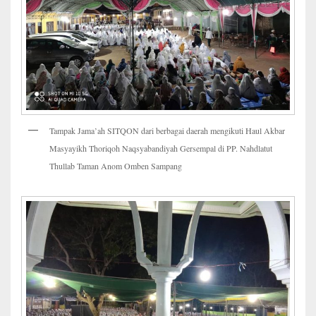
Tampak Jama’ah SITQON dari berbagai daerah mengikuti Haul Akbar
Masyayikh Thoriqoh Naqsyabandiyah Gersempal di PP. Nahdlatut
Thullab Taman Anom Omben Sampang