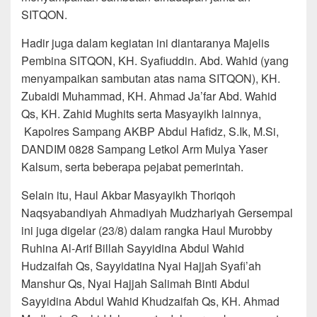
SITQON.
Hadir juga dalam kegiatan ini diantaranya Majelis
Pembina SITQON, KH. Syafiuddin. Abd. Wahid (yang
menyampaikan sambutan atas nama SITQON), KH.
Zubaidi Muhammad, KH. Ahmad Ja’far Abd. Wahid
Qs, KH. Zahid Mughits serta Masyayikh lainnya,
Kapolres Sampang AKBP Abdul Hafidz, S.Ik, M.Si,
DANDIM 0828 Sampang Letkol Arm Mulya Yaser
Kalsum, serta beberapa pejabat pemerintah.
Selain itu, Haul Akbar Masyayikh Thoriqoh
Naqsyabandiyah Ahmadiyah Mudzhariyah Gersempal
ini juga digelar (23/8) dalam rangka Haul Murobby
Ruhina Al-Arif Billah Sayyidina Abdul Wahid
Hudzaifah Qs, Sayyidatina Nyai Hajjah Syafi’ah
Manshur Qs, Nyai Hajjah Salimah Binti Abdul
Sayyidina Abdul Wahid Khudzaifah Qs, KH. Ahmad