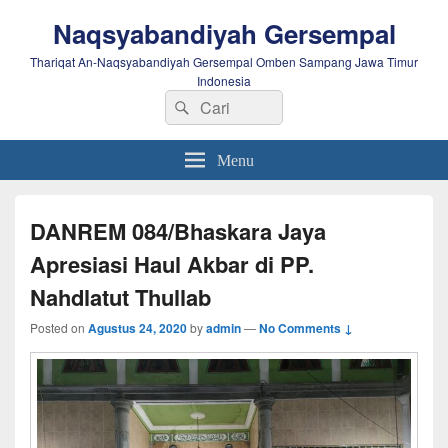
Naqsyabandiyah Gersempal
Thariqat An-Naqsyabandiyah Gersempal Omben Sampang Jawa Timur
Indonesia
Search
Search
for:
Menu
DANREM 084/Bhaskara Jaya
Apresiasi Haul Akbar di PP.
Nahdlatut Thullab
Posted on
Agustus 24, 2020
by
admin
—
No Comments ↓