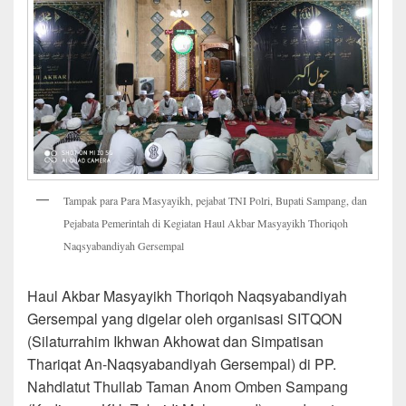
Tampak para Para Masyayikh, pejabat TNI Polri, Bupati Sampang, dan
Pejabata Pemerintah di Kegiatan Haul Akbar Masyayikh Thoriqoh
Naqsyabandiyah Gersempal
Haul Akbar Masyayikh Thoriqoh Naqsyabandiyah
Gersempal yang digelar oleh organisasi SITQON
(Silaturrahim Ikhwan Akhowat dan Simpatisan
Thariqat An-Naqsyabandiyah Gersempal) di PP.
Nahdlatut Thullab Taman Anom Omben Sampang