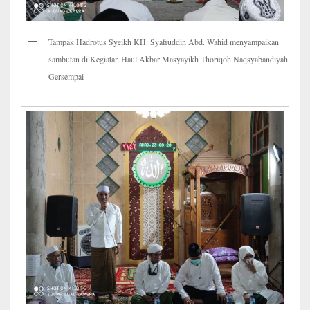
Tampak Hadrotus Syeikh KH. Syafiuddin Abd. Wahid menyampaikan
sambutan di Kegiatan Haul Akbar Masyayikh Thoriqoh Naqsyabandiyah
Gersempal