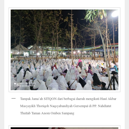
Tampak Jama’ah SITQON dari berbagai daerah mengikuti Haul Akbar
Masyayikh Thoriqoh Naqsyabandiyah Gersempal di PP. Nahdlatut
Thullab Taman Anom Omben Sampang